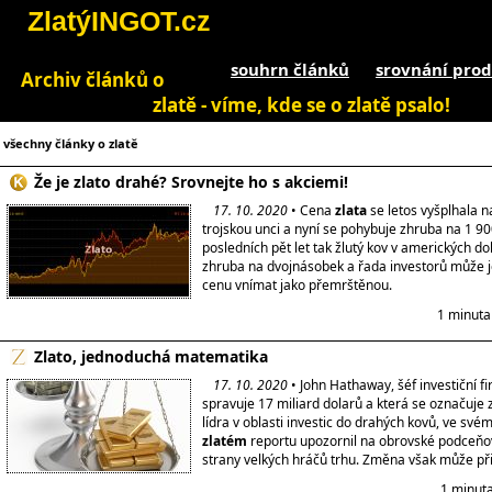
ZlatýINGOT.cz
souhrn článků
srovnání prod
Archiv článků o
zlatě - víme, kde se o zlatě psalo!
všechny články o zlatě
Že je zlato drahé? Srovnejte ho s akciemi!
17. 10. 2020
• Cena
zlata
se letos vyšplhala 
trojskou unci a nyní se pohybuje zhruba na 1 9
posledních pět let tak žlutý kov v amerických dol
zhruba na dvojnásobek a řada investorů může 
cenu vnímat jako přemrštěnou.
1 minuta
Zlato, jednoduchá matematika
17. 10. 2020
• John Hathaway, šéf investiční fi
spravuje 17 miliard dolarů a která se označuje 
lídra v oblasti investic do drahých kovů, ve sv
zlatém
reportu upozornil na obrovské podceň
strany velkých hráčů trhu. Změna však může při
1 minuta