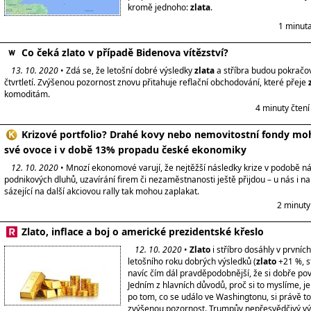
kromě jednoho:
zlata
.
1 minuta
Co čeká zlato v případě Bidenova vítězství?
13. 10. 2020
• Zdá se, že letošní dobré výsledky
zlata
a stříbra budou pokračov
čtvrtletí. Zvýšenou pozornost znovu přitahuje reflační obchodování, které přeje
komoditám.
4 minuty čten
Krizové portfolio? Drahé kovy nebo nemovitostní fondy mo
své ovoce i v době 13% propadu české ekonomiky
12. 10. 2020
• Mnozí ekonomové varují, že nejtěžší následky krize v podobě n
podnikových dluhů, uzavírání firem či nezaměstnanosti ještě přijdou – u nás i na 
sázející na další akciovou rally tak mohou zaplakat.
2 minuty
Zlato, inflace a boj o americké prezidentské křeslo
12. 10. 2020
•
Zlato
i stříbro dosáhly v prvníc
letošního roku dobrých výsledků (
zlato
+21 %, st
navíc čím dál pravděpodobnější, že si dobře po
Jedním z hlavních důvodů, proč si to myslíme, je 
po tom, co se událo ve Washingtonu, si právě tot
zvýšenou pozornost. Trumpův nepřesvědčivý vý