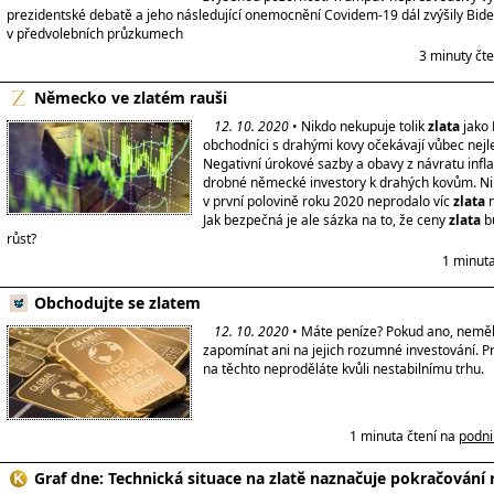
prezidentské debatě a jeho následující onemocnění Covidem-19 dál zvýšily Bid
v předvolebních průzkumech
3 minuty čt
Německo ve zlatém rauši
12. 10. 2020
• Nikdo nekupuje tolik
zlata
jako 
obchodníci s drahými kovy očekávají vůbec nejle
Negativní úrokové sazby a obavy z návratu inflac
drobné německé investory k drahých kovům. Ni
v první polovině roku 2020 neprodalo víc
zlata
n
Jak bezpečná je ale sázka na to, že ceny
zlata
b
růst?
1 minuta
Obchodujte se zlatem
12. 10. 2020
• Máte peníze? Pokud ano, neměl
zapomínat ani na jejich rozumné investování. P
na těchto neproděláte kvůli nestabilnímu trhu.
1 minuta čtení na
podni
Graf dne: Technická situace na zlatě naznačuje pokračování 