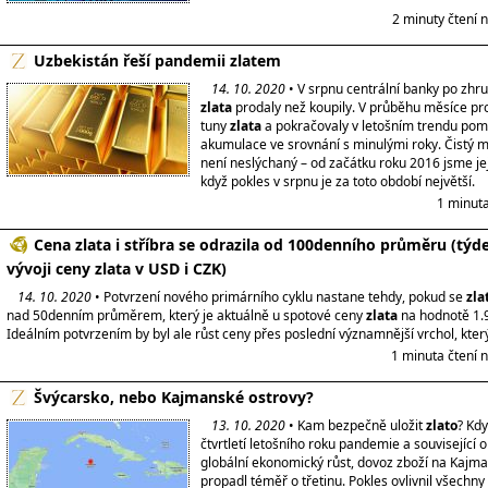
2 minuty čtení 
Uzbekistán řeší pandemii zlatem
14. 10. 2020
• V srpnu centrální banky po zhru
zlata
prodaly než koupily. V průběhu měsíce pro
tuny
zlata
a pokračovaly v letošním trendu pom
akumulace ve srovnání s minulými roky. Čistý m
není neslýchaný – od začátku roku 2016 jsme jej v
když pokles v srpnu je za toto období největší.
1 minuta
Cena zlata i stříbra se odrazila od 100denního průměru (týd
vývoji ceny zlata v USD i CZK)
14. 10. 2020
• Potvrzení nového primárního cyklu nastane tehdy, pokud se
zla
nad 50denním průměrem, který je aktuálně u spotové ceny
zlata
na hodnotě 1.
Ideálním potvrzením by byl ale růst ceny přes poslední významnější vrchol, kter
1 minuta čtení 
Švýcarsko, nebo Kajmanské ostrovy?
13. 10. 2020
• Kam bezpečně uložit
zlato
? Kd
čtvrtletí letošního roku pandemie a související o
globální ekonomický růst, dovoz zboží na Kajm
propadl téměř o třetinu. Pokles ovlivnil všechny