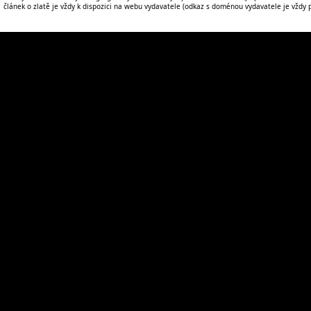
článek o zlatě je vždy k dispozici na webu vydavatele (odkaz s doménou vydavatele je vždy po