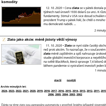
komodity
12. 10. 2020
• Cena
zlata
se v pátek dostala 
týdnech nad úroveň 1930 dolarů za unci. K růs
fundamenty. Stimul v USA sice dosud schválen 
prezident Trump v pátek řekl, že chtěl o mnoho v
mu demokraté nabídli. ...
2 minuty
Zlato jako akcie: méně jistoty větší výnosy
11. 10. 2020
•
Zlato
se nyní stále častěji obch
než proti akciím. To naznačuje, že v současném 
zlato
méně zajištěním a spíš nahrazuje úrokové 
studie globální investiční korporace a největší
na světě BlackRock, která spravuje 7,4 bilionů d
během pandemie si vystrašení investoři jeden bi
1 minuta
starší
novější
Archiv minulých let:
2024
,
2023
,
2022
,
2021
,
2020
,
2019
,
2018
,
2017
,
2016
,
2015
,
2014
,
2013
,
2012
,
2011
,
201
2006
,
2005
,
2004
,
2003
,
2002
Články na téme zlato jsou agregovány automaticky z prostředí českého (případně slovenskéh