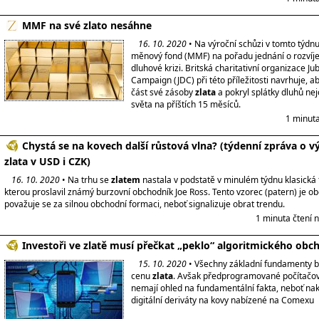
MMF na své zlato nesáhne
16. 10. 2020
• Na výroční schůzi v tomto týd
měnový fond (MMF) na pořadu jednání o rozvíjej
dluhové krizi. Britská charitativní organizace Ju
Campaign (JDC) při této příležitosti navrhuje, 
část své zásoby
zlata
a pokryl splátky dluhů ne
světa na příštích 15 měsíců.
1 minuta
Chystá se na kovech další růstová vlna? (týdenní zpráva o v
zlata v USD i CZK)
16. 10. 2020
• Na trhu se
zlatem
nastala v podstatě v minulém týdnu klasická
kterou proslavil známý burzovní obchodník Joe Ross. Tento vzorec (patern) je 
považuje se za silnou obchodní formaci, neboť signalizuje obrat trendu.
1 minuta čtení 
Investoři ve zlatě musí přečkat „peklo“ algoritmického obc
15. 10. 2020
• Všechny základní fundamenty b
cenu
zlata
. Avšak předprogramované počítačov
nemají ohled na fundamentální fakta, neboť nak
digitální deriváty na kovy nabízené na Comexu