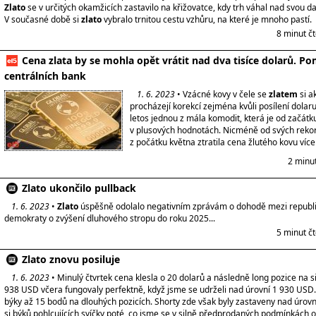
Zlato
se v určitých okamžicích zastavilo na křižovatce, kdy trh váhal nad svou dalš
V současné době si
zlato
vybralo trnitou cestu vzhůru, na které je mnoho pastí.
8 minut č
Cena zlata by se mohla opět vrátit nad dva tisíce dolarů. 
centrálních bank
1. 6. 2023
• Vzácné kovy v čele se
zlatem
si a
procházejí korekcí zejména kvůli posílení dolar
letos jednou z mála komodit, která je od začátk
v plusových hodnotách. Nicméně od svých reko
z počátku května ztratila cena žlutého kovu více
2 minu
Zlato ukončilo pullback
1. 6. 2023
•
Zlato
úspěšně odolalo negativním zprávám o dohodě mezi republ
demokraty o zvýšení dluhového stropu do roku 2025...
5 minut č
Zlato znovu posiluje
1. 6. 2023
• Minulý čtvrtek cena klesla o 20 dolarů a následně long pozice na 
938 USD včera fungovaly perfektně, když jsme se udrželi nad úrovní 1 930 USD.
býky až 15 bodů na dlouhých pozicích. Shorty zde však byly zastaveny nad úrovn
si býků pohlcujících svíčky poté, co jsme se v silně předprodaných podmínkách o