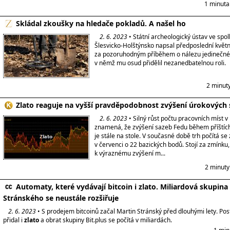
1 minuta
Skládal zkoušky na hledače pokladů. A našel ho
2. 6. 2023
• Státní archeologický ústav ve spo
Šlesvicko-Holštýnsko napsal předposlední květn
za pozoruhodným příběhem o nálezu jedinečné
v němž mu osud přidělil nezanedbatelnou roli.
2 minut
Zlato reaguje na vyšší pravděpodobnost zvýšení úrokových
2. 6. 2023
• Silný růst počtu pracovních míst 
znamená, že zvýšení sazeb Fedu během příštíc
je stále na stole. V současné době trh počítá s
v červenci o 22 bazických bodů. Stojí za zmínku,
k výraznému zvýšení m...
2 minuty
Automaty, které vydávají bitcoin i zlato. Miliardová skupina
Stránského se neustále rozšiřuje
2. 6. 2023
• S prodejem bitcoinů začal Martin Stránský před dlouhými lety. Po
přidal i
zlato
a obrat skupiny Bit.plus se počítá v miliardách.