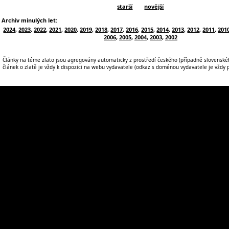
starší
novější
Archiv minulých let:
2024
,
2023
,
2022
,
2021
,
2020
,
2019
,
2018
,
2017
,
2016
,
2015
,
2014
,
2013
,
2012
,
2011
,
201
2006
,
2005
,
2004
,
2003
,
2002
Články na téme zlato jsou agregovány automaticky z prostředí českého (případně slovenskéh
článek o zlatě je vždy k dispozici na webu vydavatele (odkaz s doménou vydavatele je vždy po