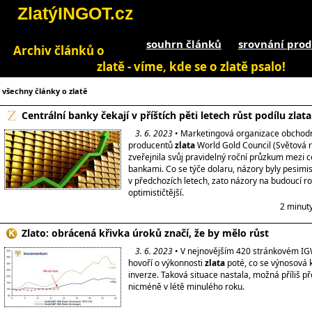
ZlatýINGOT.cz
souhrn článků
srovnání prod
Archiv článků o
zlatě - víme, kde se o zlatě psalo!
všechny články o zlatě
Centrální banky čekají v příštích pěti letech růst podílu zlat
3. 6. 2023
• Marketingová organizace obchodn
producentů
zlata
World Gold Council (Světová 
zveřejnila svůj pravidelný roční průzkum mezi c
bankami. Co se týče dolaru, názory byly pesimist
v předchozích letech, zato názory na budoucí ro
optimističtější.
2 minut
Zlato: obrácená křivka úroků značí, že by mělo růst
3. 6. 2023
• V nejnovějším 420 stránkovém IG
hovoří o výkonnosti
zlata
poté, co se výnosová k
inverze. Taková situace nastala, možná příliš p
nicméně v létě minulého roku.