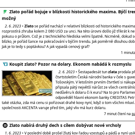
1 min
Zlato pořád bojuje v blízkosti historického maxima. Býčí tren
možný
2. 6. 2023
•
Zlato
se pořád nachází v relativní blízkosti od historického maxima
rozprostírá zhruba kolem 2 080 USD za unci. Na této úrovni došlo již třikrát k
pokusu o průlom. Což je z technického hlediska velmi špatně. Nicméně, dokud 
blízko, je pořád šance na pokračování v býčím trendu. Jak poměrně dlouhou dobu
Jak je to tedy s poptávkou? A jak vypadá cenový graf?
1 minuta
Koupit zlato? Pozor na dolary. Ekonom nabádá k rozmyslu
2. 6. 2023
• Šestapadesát tun
zlata
prodala p
čtvrtstoletím Česká národní banka v čele s gu
Tošovským. V letošním prvním čtvrtletí si náku
připsala pátý největší nárůst ze všech centrální
nedůvěru k dolaru či k euru? Na to pro Parlamen
odpověděl hlavní ekonom banky CREDITAS Petr 
také otázka, zda má cenu si pořizovat drahé kovy nyní, když o tom všichni mluví.
společnosti AKCENTA varuje před tím, jaký vliv má kurz dolaru.
7 minut čtení na
p
Zlato nabírá druhý dech s cílem dobývat nové vrcholy
1. 6. 2023
• V poslední době prošel žlutý kov řadou vzestupů a pádů a nyní usiluj