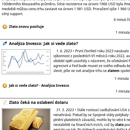
100denního klouzavého průměru. Silná rezistence na úrovni 1966 USD byla ih
medvědi můžou cenu trhu zastavit na úrovni 1 981 USD. Proražení výše 1 966 
silný support.
6 minut č
Zlato znovu posiluje
1 minuta
Analýza Invesco: Jak si vede zlato?
1. 6. 2023
• První čtvrtletí roku 2023 navázalo
výkonnost z posledních tří měsíců roku 2022, av
období opět uzavřely s názorem, že očekávání Fe
agresivní a Fed bude muset ze svého odhadu ke
slevit, píše ve své analýze trhu se
zlatem
společ
1 minuta 
Jak si vede zlato? - Analýza Invesco
1 minuta
Zlato čeká na oslabení dolaru
31. 5. 2023
• Stále rostoucí zadlužování USA 
nenahrává. Pokud by se Spojené státy potýkaly 
plnění platebních závazků, mohlo by to vést k ne
nestabilitě na finančních trzích, což by
zlato
pod
nestalo se tak. Po týdnech vyjednávání došlo k