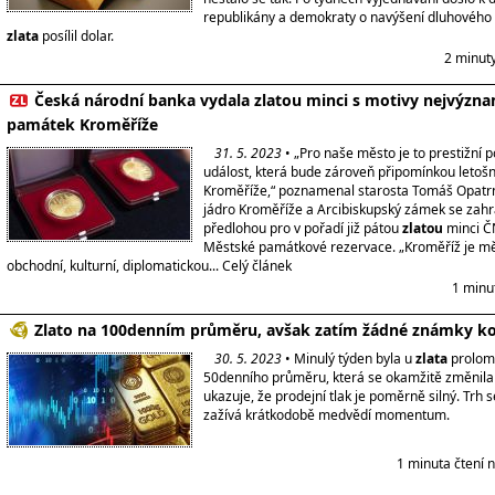
republikány a demokraty o navýšení dluhového 
zlata
posílil dolar.
2 minut
Česká národní banka vydala zlatou minci s motivy nejvýzna
památek Kroměříže
31. 5. 2023
• „Pro naše město je to prestižní
událost, která bude zároveň připomínkou letošn
Kroměříže,“ poznamenal starosta Tomáš Opatrn
jádro Kroměříže a Arcibiskupský zámek se zahr
předlohou pro v pořadí již pátou
zlatou
minci Č
Městské památkové rezervace. „Kroměříž je mě
obchodní, kulturní, diplomatickou... Celý článek
1 minu
Zlato na 100denním průměru, avšak zatím žádné známky k
30. 5. 2023
• Minulý týden byla u
zlata
prolom
50denního průměru, která se okamžitě změnila v
ukazuje, že prodejní tlak je poměrně silný. Trh 
zažívá krátkodobě medvědí momentum.
1 minuta čtení 