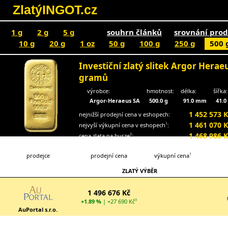
ZlatýINGOT.cz
1 g
2 g
5 g
souhrn článků
srovnání prod
10 g
20 g
1 oz
50 g
100 g
250 g
500 
Investiční zlatý slitek Argor Herae
gramů
výrobce:
hmotnost:
délka:
šířka:
Argor-Heraeus SA
500.0 g
91.0 mm
41.
1 452 573 K
nejnižší prodejní cena v eshopech:
1 461 070 K
nejvyší výkupní cena v eshopech
:
1
1 468 986 K
cena zlata na burze
:
2
prodejce
prodejní cena
výkupní cena
1
ZLATÝ VÝBĚR
1 496 676 Kč
+1.89 %
| +27 690 Kč
3
AuPortal s.r.o.