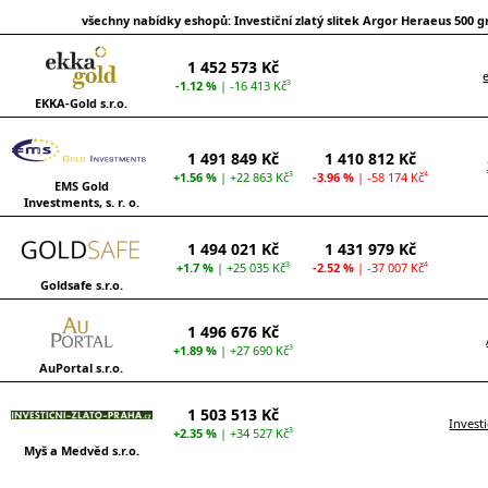
všechny nabídky eshopů: Investiční zlatý slitek Argor Heraeus 500 
1 452 573 Kč
-1.12 %
| -16 413 Kč
3
EKKA-Gold s.r.o.
1 491 849 Kč
1 410 812 Kč
+1.56 %
| +22 863 Kč
-3.96 %
| -58 174 Kč
3
4
EMS Gold
Investments, s. r. o.
1 494 021 Kč
1 431 979 Kč
+1.7 %
| +25 035 Kč
-2.52 %
| -37 007 Kč
3
4
Goldsafe s.r.o.
1 496 676 Kč
+1.89 %
| +27 690 Kč
3
AuPortal s.r.o.
1 503 513 Kč
Invest
+2.35 %
| +34 527 Kč
3
Myš a Medvěd s.r.o.