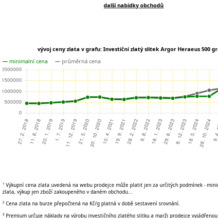
další nabídky obchodů
vývoj ceny zlata v grafu: Investiční zlatý slitek Argor Heraeus 500 
—
minimalní cena
—
průměrná cena
1
Výkupní cena zlata uvedená na webu prodejce může platit jen za určitých podmínek - min
zlata, výkup jen zboží zakoupeného v daném obchodu...
2
Cena zlata na burze přepočtená na Kč/g platná v době sestavení srovnání.
3
Premium určuje náklady na výrobu investičního zlatého slitku a marži prodejce vyjádřenou