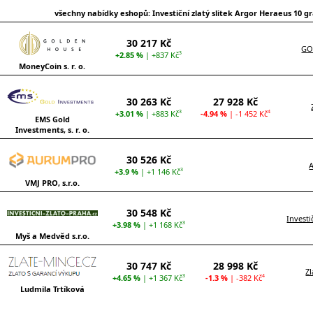
všechny nabídky eshopů: Investiční zlatý slitek Argor Heraeus 10 
30 217 Kč
GO
+2.85 %
| +837 Kč
3
MoneyCoin s. r. o.
30 263 Kč
27 928 Kč
+3.01 %
| +883 Kč
-4.94 %
| -1 452 Kč
3
4
EMS Gold
Investments, s. r. o.
30 526 Kč
+3.9 %
| +1 146 Kč
3
VMJ PRO, s.r.o.
30 548 Kč
Investi
+3.98 %
| +1 168 Kč
3
Myš a Medvěd s.r.o.
30 747 Kč
28 998 Kč
Zl
+4.65 %
| +1 367 Kč
-1.3 %
| -382 Kč
3
4
Ludmila Trtíková