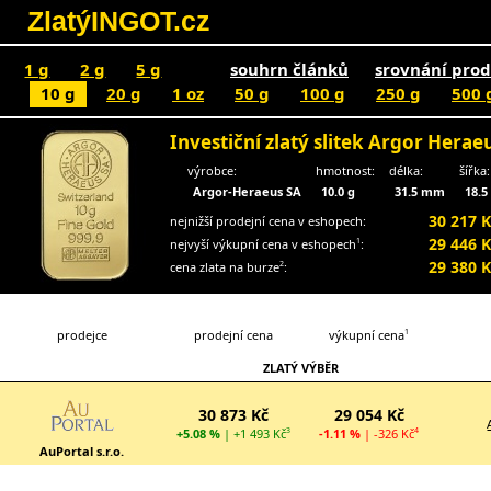
ZlatýINGOT.cz
1 g
2 g
5 g
souhrn článků
srovnání prod
10 g
20 g
1 oz
50 g
100 g
250 g
500 
Investiční zlatý slitek Argor Hera
výrobce:
hmotnost:
délka:
šířka:
Argor-Heraeus SA
10.0 g
31.5 mm
18.
30 217 K
nejnižší prodejní cena v eshopech:
29 446 K
nejvyší výkupní cena v eshopech
:
1
29 380 K
cena zlata na burze
:
2
prodejce
prodejní cena
výkupní cena
1
ZLATÝ VÝBĚR
30 873 Kč
29 054 Kč
+5.08 %
| +1 493 Kč
-1.11 %
| -326 Kč
3
4
AuPortal s.r.o.