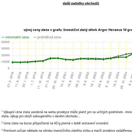
další nabídky obchodů
vývoj ceny zlata v grafu: Investiční zlatý slitek Argor Heraeus 10 g
—
minimalní cena
—
průměrná cena
1
Výkupní cena zlata uvedená na webu prodejce může platit jen za určitých podmínek - min
zlata, výkup jen zboží zakoupeného v daném obchodu...
2
Cena zlata na burze přepočtená na Kč/g platná v době sestavení srovnání.
3
Premium určuje náklady na výrobu investičního zlatého slitku a marži prodejce vyjádřenou