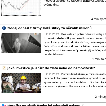
medvědí divergence RSICena
zlata
vystoupala 
dvěma dn...
4 minuty č
Zloděj odnesl z firmy zlaté slitky za několik milionů
2. 2. 2023
• Bez větších potíží odnesl zloděj z 
Brněnsku
zlaté
slitky za několik milionů korun. 
byly uloženy, se dostal díky klíčům, nalezeným 
Policistům však nahrál tím, že během akce ukáz
bezpečnostní kameru svůj nezakrytý obličej, a da
ho identifikovat.
1 minuta 
Jaká investice je lepší? Do zlata nebo do nemovitosti?
2. 2. 2023
• Prvním hlediskem je míra návratno
řečeno, kolik peněz vaše investice vyprodukuje
výnos veřejným obchodním trhům. Dochází ke
cenovým výkyvům. Hodnota však dlouhodobě ro
2 minut
Horečka po zlatě: Banky jej rekordně nakupují