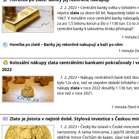
2. 2. 2023
• Centrální banky světa v loňském r
nejvíce
zlata
za skoro 60 let. Naposledy takto n
1967. V minulém roce centrální banky nakoupily
za asi 1,5 bilionu korun a šlo o 1136 tun. Co to
centrální banky k takovému kroku přistupují?
1 minuta 
Horečka po zlatě – Banky jej rekordně nakupují a baží po něm
1 minuta čt
Kolosální nákupy zlata centrálními bankami pokračovaly i ve
2022
1. 2. 2023
• Nákupy centrálních bank totiž dos
bylo 12x více, než ve stejném období loňského 
nákupy
zlata
v roce 2022 dosáhly 1.136 tun, te
více než v roce 2021.
1 minuta čtení 
Zlato je jistota v nejisté době. Stylová investice s Českou 
1. 2. 2023
• Český lev oslavil v České mincovně
narozeniny. A sama mincovna, z jejíchž útrob již 
oběžné mince Čechům do kapes, slaví své kulatin