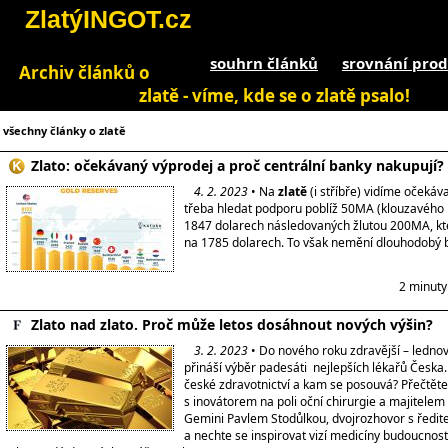
ZlatýINGOT.cz
souhrn článků
srovnání prod
Archiv článků o
zlatě - víme, kde se o zlatě psalo!
všechny články o zlatě
Zlato: očekávaný výprodej a proč centrální banky nakupují?
4. 2. 2023
• Na
zlatě
(i stříbře) vidíme očekáv
třeba hledat podporu poblíž 50MA (klouzavého
1847 dolarech následovaných žlutou 200MA, kt
na 1785 dolarech. To však nemění dlouhodobý b
2 minuty
Zlato nad zlato. Proč může letos dosáhnout nových výšin?
3. 2. 2023
• Do nového roku zdravější – ledno
přináší výběr padesáti nejlepších lékařů Česka.
české zdravotnictví a kam se posouvá? Přečtěte
s inovátorem na poli oční chirurgie a majitelem s
Gemini Pavlem Stodůlkou, dvojrozhovor s ředit
a nechte se inspirovat vizí medicíny budoucnos