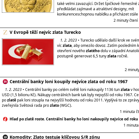
také velmi zavazující. Držet špičkové řemeslné 
předkládat zajímavé a atraktivní designy, mít
konkurenceschopnou nabídku a přicházet stále
2 minuty čtení
V Evropě těží nejvíc zlata Turecko
1. 2. 2023
• Turecko udělalo další krok ve své
víc
zlata
, aby omezilo dovoz. Zatím posledním 
otevření nového
zlatého
dolu v západní Anatoli
postupně generovat 6,5 tuny
zlata
ročně.
2 minut
Centrální banky loni koupily nejvíce zlata od roku 1967
1. 2. 2023
• Centrální banky po celém světě loni nakoupily 1136 tun
zlata
v hod
USD (1,5 bilionu Kč). Nákupy centrálních bank tak byly nejvyšší od roku 1967. C
po
zlatě
pak loni stoupla na nejvyšší hodnotu od roku 2011. Vyplývá to ze zprávy
zveřejnila Světová rada pro
zlato
(WGC).
1 minuta č
Hlad po zlatě roste. Centrální banky ho loni nakoupily nejvíce od roku
1 minuta
Komodity: Zlato testuje klíčovou S/R zónu