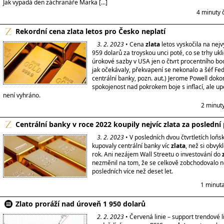
Jak vypadá den záchranáře Marka […]
4 minuty 
Rekordní cena zlata letos pro Česko neplatí
3. 2. 2023
• Cena
zlata
letos vyskočila na nejv
959 dolarů za troyskou unci poté, co se trhy ukl
úrokové sazby v USA jen o čtvrt procentního bo
jak očekávaly, překvapení se nekonalo a šéf Fe
centrální banky, pozn. aut.) Jerome Powell dokon
spokojenost nad pokrokem boje s inflací, ale upo
není vyhráno.
2 minut
Centrální banky v roce 2022 koupily nejvíc zlata za poslední 
3. 2. 2023
• V posledních dvou čtvrtletích loňs
kupovaly centrální banky víc
zlata
, než si obvykl
rok. Ani nezájem Wall Streetu o investování do
nezměnil na tom, že se celkově zobchodovalo n
posledních více než deset let.
1 minuta
Zlato proráží nad úroveň 1 950 dolarů
2. 2. 2023
• Červená linie – support trendové l