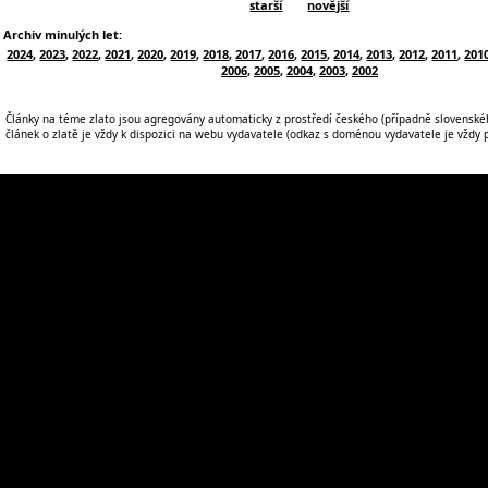
starší
novější
Archiv minulých let:
2024
,
2023
,
2022
,
2021
,
2020
,
2019
,
2018
,
2017
,
2016
,
2015
,
2014
,
2013
,
2012
,
2011
,
201
2006
,
2005
,
2004
,
2003
,
2002
Články na téme zlato jsou agregovány automaticky z prostředí českého (případně slovenskéh
článek o zlatě je vždy k dispozici na webu vydavatele (odkaz s doménou vydavatele je vždy po