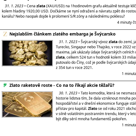
31. 1. 2023
• Cena
zlata
(XAU/USD) na 1hodinovém grafu aktuálně testuje klí
kolem hladiny 1920,00 USD. Dočkáme se nyní odražení a návratu zpět do rosto
kanálu? Nebo naopak dojde k prolomení S/R zóny a následnému poklesu?
4 minuty č
Nejslabším článkem zlatého embarga je Švýcarsko
31. 1. 2023
• Švýcarský vývoz
zlata
do zemí, ja
Turecko, Singapur nebo Thajsko, v roce 2022 vzr
maxima, jak ukázaly údaje švýcarských celních 
zlata
, celkem 524 tun v hodnotě kolem 33 milia
putovalo do Číny, což je podle švýcarských úda
z 354 tun v roce 2021.
1 minuta
Zlato raketově roste - Co na to říkají akcie těžařů?
30. 1. 2023
• Tato komodita, která se nesmaza
historie lidstva tím, že dala vzniknout mnoha 
hospodářství a v dnešní ekonomice funguje stá
přístav pro kapitál.
Zlato
se od roku 2021 obch
v silně volatilním postranním trendu, který v l
být díky sérií mnoha fundamentů pokořen.
1 minuta