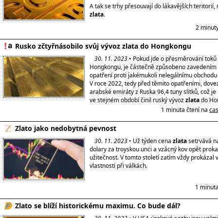
A tak se trhy přesouvají do lákavějších teritorií,
zlata
.
2 minut
Rusko zčtyřnásobilo svůj vývoz zlata do Hongkongu
30. 11. 2023
• Pokud jde o přesměrování toků
Hongkongu, je částečně způsobeno zavedením 
opatření proti jakémukoli nelegálnímu obchodu
V roce 2022, tedy před těmito opatřeními, dove
arabské emiráty z Ruska 96,4 tuny slitků, což je 
ve stejném období činil ruský vývoz
zlata
do Ho
1 minuta čtení na
ca
Zlato jako nedobytná pevnost
30. 11. 2023
• Už týden cena
zlata
setrvává na
dolary za troyskou unci a vzácný kov opět proka
užitečnost. V tomto století zatím vždy prokázal
vlastnosti při válkách.
1 minuta
Zlato se blíží historickému maximu. Co bude dál?