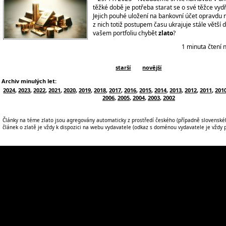
těžké době je potřeba starat se o své těžce vyd
Jejich pouhé uložení na bankovní účet opravdu n
z nich totiž postupem času ukrajuje stále větší d
vašem portfoliu chybět
zlato
?
1 minuta čtení 
starší
novější
Archiv minulých let:
2024
,
2023
,
2022
,
2021
,
2020
,
2019
,
2018
,
2017
,
2016
,
2015
,
2014
,
2013
,
2012
,
2011
,
201
2006
,
2005
,
2004
,
2003
,
2002
Články na téme zlato jsou agregovány automaticky z prostředí českého (případně slovenskéh
článek o zlatě je vždy k dispozici na webu vydavatele (odkaz s doménou vydavatele je vždy po