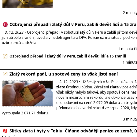
2 minut
Ozbrojenci přepadli zlatý důl v Peru, zabili devět lidí a 15 zran
3. 12. 2023
• Ozbrojenci přepadli v sobotu
zlatý
důl v Peru a zabili přitom devět
jich utrpělo zranění, uvedla v neděli agentura DPA. Policie už má situaci pod ko
ozbrojenců zadržela.
1 minuta č
Ozbrojenci přepadli zlatý důl v Peru, zabili devět lidí a 15 zranili
1 minuta
Zlatý rekord padl, u spotové ceny to však jisté není
2. 12. 2023
• Už šestý rok v řadě se ukázalo, ž
zlato
úrodnou půdou. Zdražení
zlata
v poslední
však nikdy nebylo takové, aby spotová cena nes
novém meziročním rekordu, ale dokonce uzavře
obchodování na ceně 2 072,09 dolaru za troysk
překonalo dosavadní rekord ze srpna 2020, kd
vystoupala 2 071,71 dolaru.
3 minut
Slitky zlata i byty v Tokiu. Číňané odvádějí peníze ze země, 