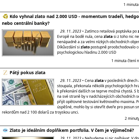
1 minuta
Kdo vyhnal zlato nad 2.000 USD - momentum tradeři, hedg
nebo centrální banky?
29. 11. 2023
• Zatímco retailová poptávka po
Evropě na bodě nula, cena
zlata
si z toho nic n
nenápadně a za velmi nízkých obchodních obj
Díkůvzdání si
zlato
postupně proobchodovalo ce
psychologickou hladinu 2.000 USD
1 minuta čtení 
Pátý pokus zlata
29. 11. 2023
• Cena
zlata
v posledních dnech 
stoupala, překonala několik psychologických hr
k překonání dalších se teprve možná chystá. S b
na své straně by v nadcházejících obchodních 
přijít opětovné testování květnového maxima.
úspěšné, mohlo by si otevřít dveře pro posun
rekordům nad 2 100 dolarů za troyskou unci.
2 minut
Zlato je ideálním doplňkem portfolia. V čem je výjimečné?
29. 11. 2023
• Nebudeme si nic nalhávat. V d