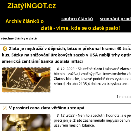
ZlatýINGOT.cz
souhrn článků
srovnání prod
Archiv článků o
zlatě - víme, kde se o zlatě psalo!
všechny články o zlatě
Zlato je nejdražší v dějinách, bitcoin překonal hranici 40 tisí
kus. Sázky na snižování úrokových sazeb v USA nabíjí trhy opt
americká centrální banka udolala inflaci
4. 12. 2023
• Skutečné
zlato
i takzvané
zlato
d
bitcoin – zažívají značný příval investorského z
Zlato
v klasické, kovové podobě dnes vystoupalo
rekord, zhruba 2135,4 dolaru za troyskou unci.
1 minuta
V prosinci cena zlata většinou stoupá
3. 12. 2023
• Není to absolutní hodnota, ale j
přeci jen je.
Zlato
zaznamenalo nejvyšší cenu v h
uzavření měsíční bilance.