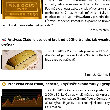
30. 11. 2023
• V USA úrokové sazby jsou velmi
vrcholu, nebo ho, možná již dosáhly. Nyní už se 
Fed má zvednout sazby, ale kdy přijde první sni
Rozhodnutí snížit sazby bude mít zásadní vliv jak
na
zlato
nebo kryptoměny.
Zlato
v poslední dob
růstovou tendenci. Pomalu si zvykáme na úrove
unci. Avšak může
zlato
růst ještě dál?
2 minuty čtení
Analýza: Zlato je poslední krok od býčího trendu, jak vyso
vzrůst?
30. 11. 2023
•
Zlato
směle posílilo nad 2 000 d
díky čemuž je malý krok od býčího trhu. Bude r
brzy zase pokračovat?
1 minuta čtení na
Proč cena zlata (tolik) neroste, když svět ekonomicky i geop
29. 11. 2023
• Cena unce
zlata
se v posledníc
2 000 USD, když za uplynulý měsíc a půl vzrost
procent. V dlouhodobějším měřítku ovšem žlutý
až tak výrazně, jak by si o to koktejl ekonomický
rizik možná...