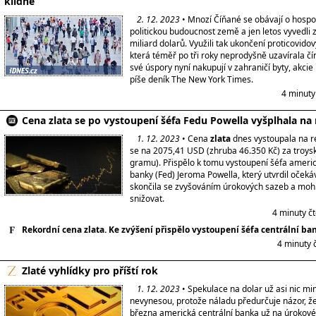
klidné
2. 12. 2023
• Mnozí Číňané se obávají o hosp
politickou budoucnost země a jen letos vyvedli
miliard dolarů. Využili tak ukončení proticovido
která téměř po tři roky neprodyšně uzavírala čí
své úspory nyní nakupují v zahraničí byty, akcie 
píše deník The New York Times.
4 minuty
Cena zlata se po vystoupení šéfa Fedu Powella vyšplhala na
1. 12. 2023
• Cena
zlata
dnes vystoupala na r
se na 2075,41 USD (zhruba 46.350 Kč) za troysk
gramu). Přispělo k tomu vystoupení šéfa americ
banky (Fed) Jeroma Powella, který utvrdil očeká
skončila se zvyšováním úrokových sazeb a mohla
snižovat.
4 minuty č
Rekordní cena zlata. Ke zvýšení přispělo vystoupení šéfa centrální ba
4 minuty 
Zlaté vyhlídky pro příští rok
1. 12. 2023
• Spekulace na dolar už asi nic 
nevynesou, protože náladu předurčuje názor, ž
března americká centrální banka už na úrokov