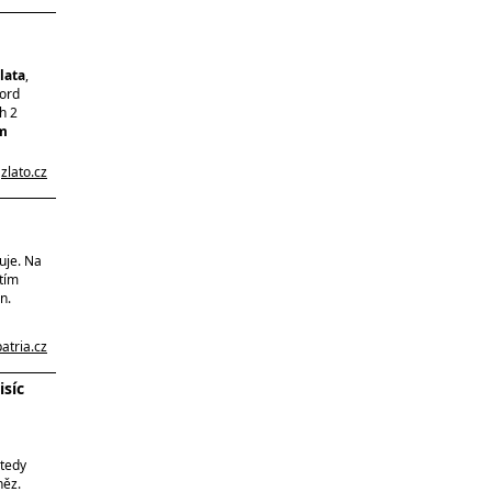
lata
,
kord
h 2
em
a
zlato.cz
uje. Na
tím
n.
patria.cz
isíc
 tedy
něz.