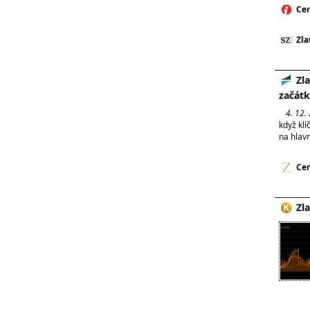
Cen
Zla
Zl
začát
4. 12.
když klí
na hlavn
Cen
Zla