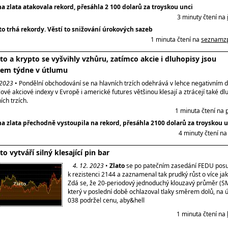
a zlata atakovala rekord, přesáhla 2 100 dolarů za troyskou unci
3 minuty čtení na
to trhá rekordy. Věstí to snižování úrokových sazeb
1 minuta čtení na
seznamzp
ato a krypto se vyšvihly vzhůru, zatímco akcie i dluhopisy jsou
kem týdne v útlumu
 2023
• Pondělní obchodování se na hlavních trzích odehrává v lehce negativním 
čové akciové indexy v Evropě i americké futures většinou klesají a ztrácejí také dl
ích trzích.
1 minuta čtení na
a zlata přechodně vystoupila na rekord, přesáhla 2100 dolarů za troyskou u
4 minuty čtení n
to vytváří silný klesající pin bar
4. 12. 2023
•
Zlato
se po patečním zasedání FEDU pos
k rezistenci 2144 a zaznamenal tak prudký růst o více jak
Zdá se, že 20-periodový jednoduchý klouzavý průměr (S
který v poslední době ochlazoval tlaky směrem dolů, na ú
038 podržel cenu, aby&hell
1 minuta čtení na