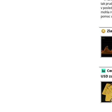
tak prud
v posle
mohla rů
pomoc v 
Zl
Cen
USD za