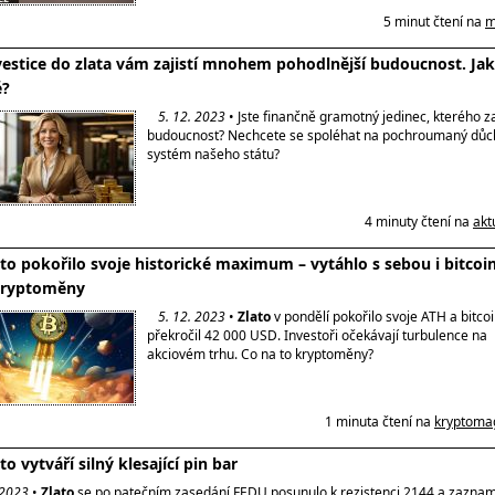
5 minut čtení na
m
vestice do zlata vám zajistí mnohem pohodlnější budoucnost. Jak 
?
5. 12. 2023
• Jste finančně gramotný jedinec, kterého z
budoucnost? Nechcete se spoléhat na pochroumaný dů
systém našeho státu?
4 minuty čtení na
akt
ato pokořilo svoje historické maximum – vytáhlo s sebou i bitcoi
 kryptoměny
5. 12. 2023
•
Zlato
v pondělí pokořilo svoje ATH a bitco
překročil 42 000 USD. Investoři očekávají turbulence na
akciovém trhu. Co na to kryptoměny?
1 minuta čtení na
kryptoma
to vytváří silný klesající pin bar
 2023
•
Zlato
se po patečním zasedání FEDU posunulo k rezistenci 2144 a zazna