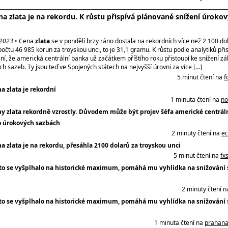
na zlata je na rekordu. K růstu přispívá plánované snížení úroko
 2023
• Cena
zlata
se v pondělí brzy ráno dostala na rekordních více než 2 100 dol
počtu 46 985 korun za troyskou unci, to je 31,1 gramu. K růstu podle analytiků při
í, že americká centrální banka už začátkem příštího roku přistoupí ke snížení zá
h sazeb. Ty jsou teď ve Spojených státech na nejvyšší úrovni za více […]
5 minut čtení na
f
a zlata je rekordní
1 minuta čtení na
no
y zlata rekordně vzrostly. Důvodem může být projev šéfa americké centrál
o úrokových sazbách
2 minuty čtení na
ec
a zlata je na rekordu, přesáhla 2100 dolarů za troyskou unci
5 minut čtení na
fx
to se vyšplhalo na historické maximum, pomáhá mu vyhlídka na snižování 
2 minuty čtení 
to se vyšplhalo na historické maximum, pomáhá mu vyhlídka na snižování 
1 minuta čtení na
prahana