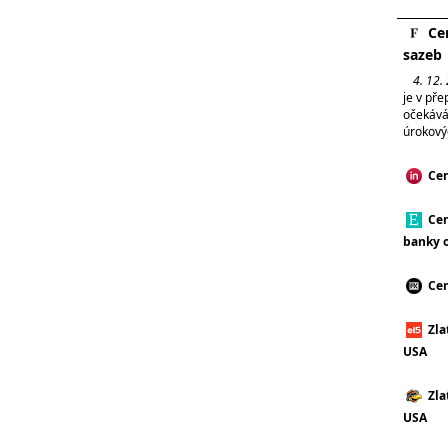
Ce
sazeb
4. 12.
je v pře
očekáván
úrokovýc
Cen
Cen
banky 
Cen
Zla
USA
Zla
USA