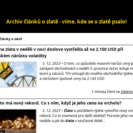
Archiv článků o zlatě - víme, kde se o zlatě psalo!
články o zlatě
na zlata v neděli v noci doslova vystřelila až na 2.150 USD při
kém nárůstu volatility
5. 12. 2023
• O tom, co způsobilo masivní nárůst ceny
z
zahájení obchodování v neděli 3. prosince večer, koluje
teorií a názorů. Trh vstoupil do nového obchodního týdn
a nárůstem spotové ceny na 2.143 USD
1 minuta čtení na
zlatere
ato má nový rekord. Co s ním, když je jeho cena na vrcholu?
5. 12. 2023
•
Zlato
si počátkem týdne vytvořilo nový ce
rekord. Co to znamená pro další období? Poroste jeho ce
nadále a jak do
zlata
v současné době…