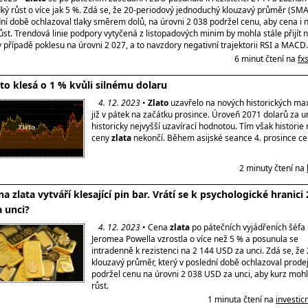
ký růst o více jak 5 %. Zdá se, že 20-periodový jednoduchý klouzavý průměr (SMA)
dní době ochlazoval tlaky směrem dolů, na úrovni 2 038 podržel cenu, aby cena i 
st. Trendová linie podpory vytyčená z listopadových minim by mohla stále přijít 
případě poklesu na úrovni 2 027, a to navzdory negativní trajektorii RSI a MACD.
6 minut čtení na
fx
ato klesá o 1 % kvůli silnému dolaru
4. 12. 2023
•
Zlato
uzavřelo na nových historických m
již v pátek na začátku prosince. Úroveň 2071 dolarů za u
historicky nejvyšší uzavírací hodnotou. Tím však historie 
ceny
zlata
nekončí. Během asijské seance 4. prosince c
2 minuty čtení na
a zlata vytváří klesající pin bar. Vrátí se k psychologické hranici
 unci?
4. 12. 2023
• Cena
zlata
po pátečních vyjádřeních šéfa
Jeromea Powella vzrostla o více než 5 % a posunula se
intradenně k rezistenci na 2 144 USD za unci. Zdá se, že
klouzavý průměr, který v poslední době ochlazoval prodejn
podržel cenu na úrovni 2 038 USD za unci, aby kurz moh
růst.
1 minuta čtení na
investic