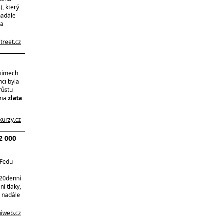
, který
nadále
na
street.cz
aximech
nci byla
růstu
ena
zlata
kurzy.cz
 2 000
 Fedu
 20denní
í tlaky,
l nadále
niweb.cz