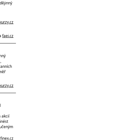
dějinný
kurzy.cz
na
faei.cz
amný
,
ranních
éměř
kurzy.cz
l
 akcií
inést
aručeným
a
finex.cz