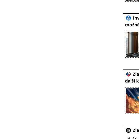
In
možné
Zl
další
Zla
4. 12.