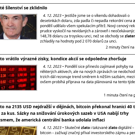
té šílenství se zklidnilo
4. 12. 2023
• Jestliže jsme se o víkendu dohadovali o
desetinkách dolaru, zda padla či nepadla rekordní cena
z
pondělí udělalo všem spekulacím přítrž. Nový cenový re
prudce vyskočil na nevídaných a zároveň i neočekávanýc
148,78 dolaru za troyskou unci, než se obchody se
zlat
zchladily na hodnoty pod 2 070 dolarů za unci.
2 minuty čtení n
ato vrátilo výrazné zisky, kondice akcií se odpoledne zhoršuje
4. 12. 2023
• Pondělí sice přineslo zajímavé pohyby na
některých aktivech, ale na nových zprávách se neobchod
trzích dál rezonuje trend směrem k nižším sazbám, mezi
ovšem probíhá příprava na data plánovaná na tento týde
1 minuta čtení na
ato na 2135 USD nejdražší v dějinách, bitcoin překonal hranici 40 t
 za kus. Sázky na snižování úrokových sazeb v USA nabíjí trhy
smem, že americká centrální banka udolala inflaci
4. 12. 2023
• Skutečné
zlato
i takzvané
zlato
digitální –
bitcoin – zažívají značný příval investorského zájmu a pe