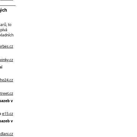
vých
arů, to
spívá
kladních
orbes.cz
vinky.cz
ní
ho24.cz
street.cz
sazeb v
na
e15.cz
sazeb v
dlani.cz