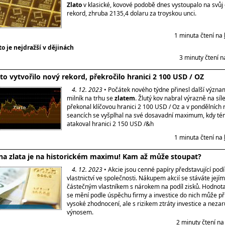
Zlato
v klasické, kovové podobě dnes vystoupalo na svůj 
rekord, zhruba 2135,4 dolaru za troyskou unci.
1 minuta čtení na
to je nejdražší v dějinách
3 minuty čtení 
ato vytvořilo nový rekord, překročilo hranici 2 100 USD / OZ
4. 12. 2023
• Počátek nového týdne přinesl další význ
milník na trhu se
zlatem
. Žlutý kov nabral výrazně na síle
překonal klíčovou hranici 2 100 USD / Oz a v pondělních 
seancích se vyšplhal na své dosavadní maximum, kdy t
atakoval hranici 2 150 USD /&h
1 minuta čtení na
na zlata je na historickém maximu! Kam až může stoupat?
4. 12. 2023
• Akcie jsou cenné papíry představující podí
vlastnictví ve společnosti. Nákupem akcií se stáváte jejím
částečným vlastníkem s nárokem na podíl zisků. Hodnota
se mění podle úspěchu firmy a investice do nich může př
vysoké zhodnocení, ale s rizikem ztráty investice a nez
výnosem.
2 minuty čtení n