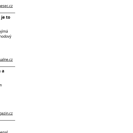
esec.cz
je to
ajímá
chodový
ualne.cz
n a
in
gazin.cz
menal