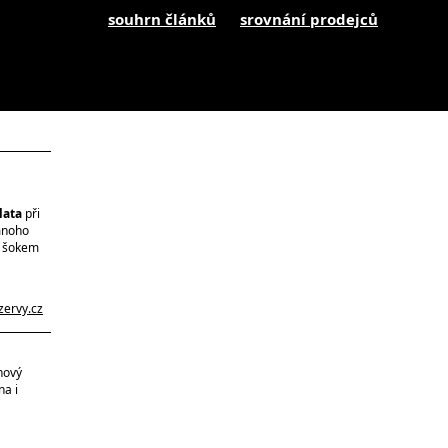
souhrn článků
srovnání prodejců
lata
při
 mnoho
e šokem
zervy.cz
nový
na i