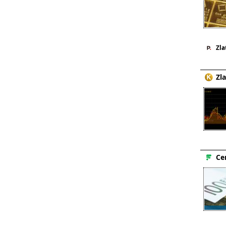
Zla
Zl
Ce