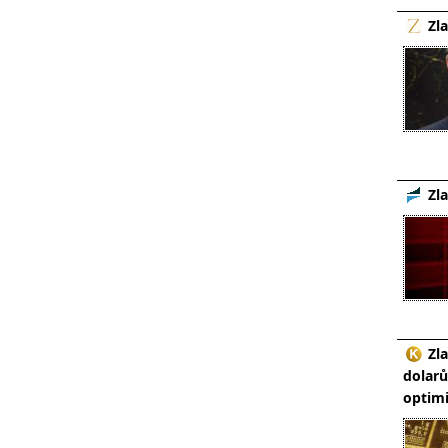
Zla
Zl
Zl
dolarů
optimi