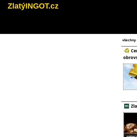
ZlatýINGOT.cz
všechny 
Ce
obrovs
Zl