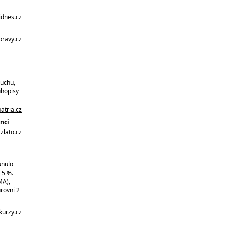
idnes.cz
ravy.cz
duchu,
uhopisy
patria.cz
nci
a
zlato.cz
unulo
 5 %.
MA),
rovni 2
kurzy.cz