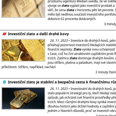
průzkumu agentury Median uvedla, že ve světl
vývoje se
zlato
vyplatí jako investiční produkt a 
věří, že cena
zlata
v horizontu pěti let poroste. 
mělo být nedílnou součástí investičního portfoli
dokonce 62 procenta dotázaných.
3 minut
Investiční zlato a další drahé kovy
26. 11. 2023
• Investice do drahých kovů, jako
přitahují pozornost investorů hledajících stabili
finanční nejistoty.
Zlato
vyniká svou schopností
v čase, což ho činí atraktivním zajištěním proti 
trzích. Zatímco
zlato
dominuje drahým kovům, da
jsou stříbro, platina a paladium, mají své vlastní
příležitosti. Stříbro, například, nachází
2 minuty čten
Investiční zlato je stabilní a bezpečná cesta k finančnímu rů
26. 11. 2023
• Investování do drahých kovů, ja
stalo populární strategií pro ty, kteří hledají st
způsob, jak ochránit své finanční prostředky př
trzích. Mezi různými drahými kovy vyniká invest
dlouhou historií jako držitel hodnoty a zajištění p
Jedním z hlavních důvodů, proč se investoři obr
2 minuty čten