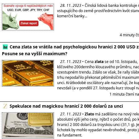
28. 11. 2023
• Čínská lidová banka kontroluje
vstupujícího do země prostřednictvím kvót sta
komerční banky...
4 minuty č
Cena zlata se vrátila nad psychologickou hranici 2 000 USD z
Posune se na vyšší maximum?
27. 11. 2023
• Cena
zlata
se od 10. listopadu,
klíčového 200denního klouzavého průměru, na
vzestupném trendu. Zdálo se však, že rally sláb
trhu nepodařilo překonat pětiměsíční maximum
unci. Krátkodobé oscilátory ale naznačují, že kup
nevzdali (a v pondělí 27. listopadu kurz stoupl 
1 minuta čtení n
Spekulace nad magickou hranicí 2 000 dolarů za unci
27. 11. 2023
•
Zlato
má zaděláno na nový reko
absolutní výši jeho ceny, nýbrž o počet dnů, po 
hranicí 2 000 dolarů za troyskou unci (31,1 g). 
lichotek by mohlo vypadat nevěrohodně, proto je
na fundament.