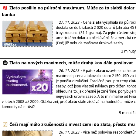
Zlato posílilo na půlroční maximum. Může za to slabší dolar i
banka
27. 11. 2023
• Cena
zlata
vyšplhala na půlro
dostala se do blízkosti 2 020 dolarů (zhruba 45 t
troyskou unci (31,1 gramu). Za jejím růstem stoj
amerického dolaru a očekávání, že americká ce
(Fed) již nebude zvyšovat úrokové sazby.
2 minuty
Zlato na nových maximech, může drahý kov dále posilovat
26. 11. 2023
• V pátek
zlato
uzavřelo na histo
maximech, cena atakovala skoro 2150 USD za tr
je poněkud zvláštní. Tradičně jsou pro ceny
zlat
sazby, což jsou vlastně náklady pro držení toho
ohledu na to, jak přesně je změříme, pohybuje
nejvyšších úrovní sazeb. A to minimálně od Fina
v letech 2008 až 2009. Otázka zní, proč
zlato
stále získává na hodnotě a může c
komodity dále růst?
5 minut č
Češi mají málo zkušeností s investicemi do zlata, přesto mu 
26. 11. 2023
• Více než polovina respondentů