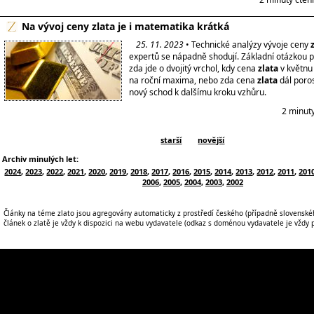
Na vývoj ceny zlata je i matematika krátká
25. 11. 2023
• Technické analýzy vývoje ceny
expertů se nápadně shodují. Základní otázkou p
zda jde o dvojitý vrchol, kdy cena
zlata
v květnu 
na roční maxima, nebo zda cena
zlata
dál poros
nový schod k dalšímu kroku vzhůru.
2 minut
starší
novější
Archiv minulých let:
2024
,
2023
,
2022
,
2021
,
2020
,
2019
,
2018
,
2017
,
2016
,
2015
,
2014
,
2013
,
2012
,
2011
,
201
2006
,
2005
,
2004
,
2003
,
2002
Články na téme zlato jsou agregovány automaticky z prostředí českého (případně slovenskéh
článek o zlatě je vždy k dispozici na webu vydavatele (odkaz s doménou vydavatele je vždy po