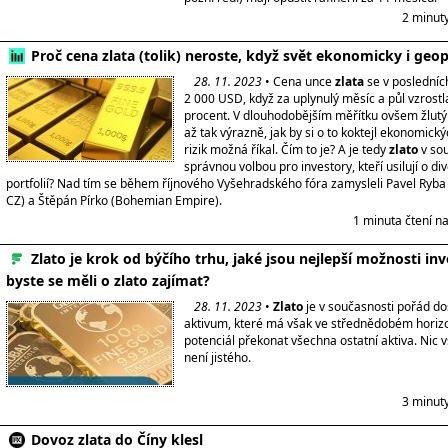
2 minut
Proč cena zlata (tolik) neroste, když svět ekonomicky i geop
28. 11. 2023
• Cena unce
zlata
se v posledníc
2 000 USD, když za uplynulý měsíc a půl vzrost
procent. V dlouhodobějším měřítku ovšem žlutý
až tak výrazně, jak by si o to koktejl ekonomický
rizik možná říkal. Čím to je? A je tedy
zlato
v sou
správnou volbou pro investory, kteří usilují o div
portfolií? Nad tím se během říjnového Vyšehradského fóra zamysleli Pavel Ry
CZ) a Štěpán Pírko (Bohemian Empire).
1 minuta čtení n
Zlato je krok od býčího trhu, jaké jsou nejlepší možnosti inv
byste se měli o zlato zajímat?
28. 11. 2023
•
Zlato
je v současnosti pořád do
aktivum, které má však ve střednědobém horiz
potenciál překonat všechna ostatní aktiva. Nic
není jistého.
3 minut
Dovoz zlata do Číny klesl