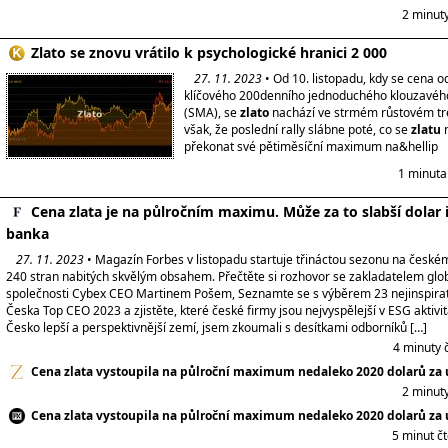
2 minut
Zlato se znovu vrátilo k psychologické hranici 2 000
27. 11. 2023
• Od 10. listopadu, kdy se cena o
klíčového 200denního jednoduchého klouzavé
(SMA), se
zlato
nachází ve strmém růstovém tr
však, že poslední rally slábne poté, co se
zlatu
n
překonat své pětiměsíční maximum na&hellip
1 minuta
Cena zlata je na půlročním maximu. Může za to slabší dolar i
banka
27. 11. 2023
• Magazín Forbes v listopadu startuje třináctou sezonu na českém
240 stran nabitých skvělým obsahem. Přečtěte si rozhovor se zakladatelem gl
společnosti Cybex CEO Martinem Pošem, Seznamte se s výběrem 23 nejinspirat
Česka Top CEO 2023 a zjistěte, které české firmy jsou nejvyspělejší v ESG aktivit
Česko lepší a perspektivnější zemí, jsem zkoumali s desítkami odborníků […]
4 minuty 
Cena zlata vystoupila na půlroční maximum nedaleko 2020 dolarů za 
2 minut
Cena zlata vystoupila na půlroční maximum nedaleko 2020 dolarů za 
5 minut č