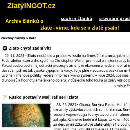
ZlatýINGOT.cz
souhrn článků
srovnání prod
Archiv článků o
zlatě - víme, kde se o zlatě psalo!
všechny články o zlatě
Zlato chytá zadní vítr
29. 11. 2023
•
Zlato
neotálelo a prudce vzrostlo na 6měsíční maxima, jakmile
Federálního rezervního systému Christopher Waller promluvil o snížení sazby f
Pokud budou podle něj deflační procesy v americké ekonomice nadále nabírat n
dávat smysl mít tak vysoké výpůjční náklady. To je plně v souladu s očekáváním
uvolnění měnové politiky Federálního rezervního systému v roce 2024, což sníží
dluhopisů a hodnotu amerického dolaru. V důsledku toho fouká příznivý vítr do
6 minut č
Rusko postaví v Mali rafinerii zlata
28. 11. 2023
• Ghana, Burkina Faso a Mali té
oznámily výstavbu vlastních rafinerií
zlata
. Bur
vedená vojenskou juntou výstavbu první rafiner
zahájila. Rafinerie bude mít kapacitu kolem 40
za den, první 22karátové
zlaté
cihly (91,6 podíl
pozn. red.) mají opustit rafinerii za 11 měsíců.