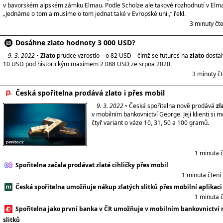
v bavorském alpském zámku Elmau. Podle Scholze ale takové rozhodnutí v Elm
„Jednáme o tom a musíme o tom jednat také v Evropské unii,“ řekl.
3 minuty čt
Dosáhne zlato hodnoty 3 000 USD?
9. 3. 2022
•
Zlato
prudce vzrostlo – o 82 USD – čímž se futures na
zlato
dostal
10 USD pod historickým maximem 2 088 USD ze srpna 2020.
3 minuty č
Česká spořitelna prodává zlato i přes mobil
9. 3. 2022
• Česká spořitelna nově prodává
zl
v mobilním bankovnictví George. Její klienti si 
čtyř variant o váze 10, 31, 50 a 100 gramů.
1 minuta 
Spořitelna začala prodávat zlaté cihličky přes mobil
1 minuta čtení
Česká spořitelna umožňuje nákup zlatých slitků přes mobilní aplikaci
1 minuta 
Spořitelna jako první banka v ČR umožňuje v mobilním bankovnictví 
slitků