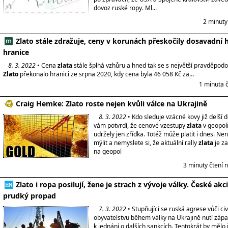
dovoz ruské ropy. Ml...
2 minuty
Zlato stále zdražuje, ceny v korunách přeskočily dosavadní h
hranice
8. 3. 2022
• Cena
zlata
stále šplhá vzhůru a hned tak se s největší pravděpodo
Zlato
překonalo hranici ze srpna 2020, kdy cena byla 46 058 Kč za…
1 minuta 
Craig Hemke: Zlato roste nejen kvůli válce na Ukrajině
8. 3. 2022
• Kdo sleduje vzácné kovy již delší 
vám potvrdí, že cenové vzestupy
zlata
v geopoli
udržely jen zřídka. Totéž může platit i dnes. Ne
mýlit a nemyslete si, že aktuální rally
zlata
je z
na geopol
3 minuty čtení 
Zlato i ropa posilují, žene je strach z vývoje války. České akci
prudký propad
7. 3. 2022
• Stupňující se ruská agrese vůči ci
obyvatelstvu během války na Ukrajině nutí záp
k jednání o dalších sankcích. Tentokrát by mělo 