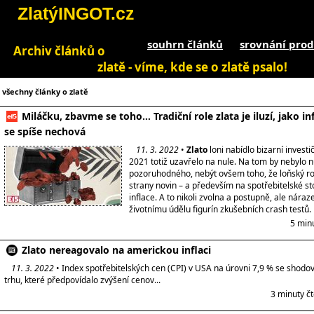
ZlatýINGOT.cz
souhrn článků
srovnání prod
Archiv článků o
zlatě - víme, kde se o zlatě psalo!
všechny články o zlatě
Miláčku, zbavme se toho… Tradiční role zlata je iluzí, jako in
se spíše nechová
11. 3. 2022
•
Zlato
loni nabídlo bizarní investič
2021 totiž uzavřelo na nule. Na tom by nebylo n
pozoruhodného, nebýt ovšem toho, že loňský rok 
strany novin – a především na spotřebitelské st
inflace. A to nikoli zvolna a postupně, ale ná
životnímu údělu figurín zkušebních crash testů.
5 min
Zlato nereagovalo na americkou inflaci
11. 3. 2022
• Index spotřebitelských cen (CPI) v USA na úrovni 7,9 % se shodo
trhu, které předpovídalo zvýšení cenov...
3 minuty č