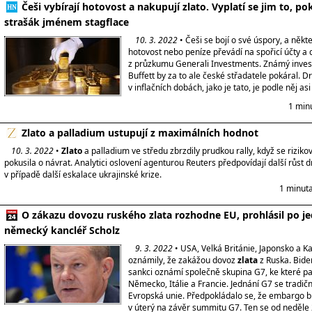
Češi vybírají hotovost a nakupují zlato. Vyplatí se jim to, po
strašák jménem stagflace
10. 3. 2022
• Češi se bojí o své úspory, a někteř
hotovost nebo peníze převádí na spořicí účty a
z průzkumu Generali Investments. Známý inve
Buffett by za to ale české střadatele pokáral. D
v inflačních dobách, jako je tato, je podle něj asi 
1 min
Zlato a palladium ustupují z maximálních hodnot
10. 3. 2022
•
Zlato
a palladium ve středu zbrzdily prudkou rally, když se rizikov
pokusila o návrat. Analytici oslovení agenturou Reuters předpovídají další růst 
v případě další eskalace ukrajinské krize.
1 minuta
O zákazu dovozu ruského zlata rozhodne EU, prohlásil po j
německý kancléř Scholz
9. 3. 2022
• USA, Velká Británie, Japonsko a K
oznámily, že zakážou dovoz
zlata
z Ruska. Biden
sankci oznámí společně skupina G7, ke které pat
Německo, Itálie a Francie. Jednání G7 se tradičn
Evropská unie. Předpokládalo se, že embargo 
v úterý na závěr summitu G7. Ten se od neděle