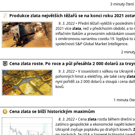
3 minuty čtení
Produkce zlata největších těžařů se na konci roku 2021 zota
9. 3. 2022
• Přední těžaři vytěžili v posledním č
2021 více
zlata
, než v předchozím období, a to
inflačním tlakům a provozním odstávkám souvis
s omikronovou variantou covidu-19. Vyplývá to 
společnosti S&P Global Market Intelligence.
2 minut
Cena zlata roste. Po roce a půl přesáhla 2 000 dolarů za tro
9. 3. 2022
• V souvislosti s válkou na Ukrajině
pohonných hmot a elektřiny, ale také ceny
zlat
nyní pořídíš za 2 000 dolarů a stoupá i cena dal
kovů.
1 minuta čte
Cena zlata se blíží historickým maximům
8. 3. 2022
• Cena
zlata
rostla během dnešní s
zatímco geopolitcké a ekonomické napětí kolem
Ukrajině zvyšuje poptávku po drahých kovech.
Z
po zprávách, že USA a Spojené království zav