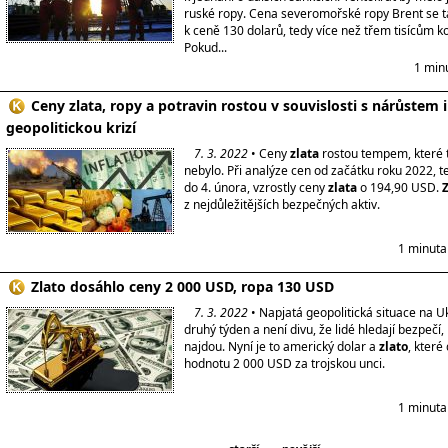
ruské ropy. Cena severomořské ropy Brent se t
k ceně 130 dolarů, tedy více než třem tisícům 
Pokud...
1 min
Ceny zlata, ropy a potravin rostou v souvislosti s nárůstem i
geopolitickou krizí
7. 3. 2022
• Ceny
zlata
rostou tempem, které t
nebylo. Při analýze cen od začátku roku 2022, t
do 4. února, vzrostly ceny
zlata
o 194,90 USD.
Z
z nejdůležitějších bezpečných aktiv.
1 minuta
Zlato dosáhlo ceny 2 000 USD, ropa 130 USD
7. 3. 2022
• Napjatá geopolitická situace na Ukr
druhý týden a není divu, že lidé hledají bezpečí,
najdou. Nyní je to americký dolar a
zlato
, které
hodnotu 2 000 USD za trojskou unci.
1 minuta