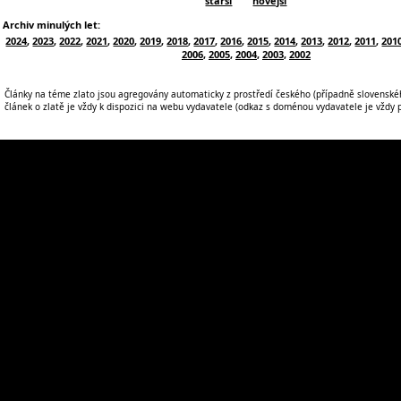
starší
novější
Archiv minulých let:
2024
,
2023
,
2022
,
2021
,
2020
,
2019
,
2018
,
2017
,
2016
,
2015
,
2014
,
2013
,
2012
,
2011
,
201
2006
,
2005
,
2004
,
2003
,
2002
Články na téme zlato jsou agregovány automaticky z prostředí českého (případně slovenskéh
článek o zlatě je vždy k dispozici na webu vydavatele (odkaz s doménou vydavatele je vždy po