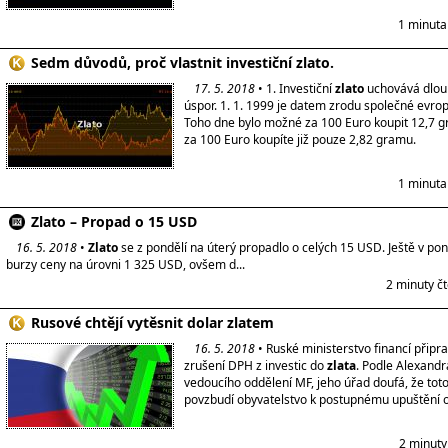
1 minuta
Sedm důvodů, proč vlastnit investiční zlato.
17. 5. 2018
• 1. Investiční
zlato
uchovává dlouh
úspor. 1. 1. 1999 je datem zrodu společné evro
Toho dne bylo možné za 100 Euro koupit 12,7 
za 100 Euro koupíte již pouze 2,82 gramu.
1 minuta
Zlato – Propad o 15 USD
16. 5. 2018
•
Zlato
se z pondělí na úterý propadlo o celých 15 USD. Ještě v pon
burzy ceny na úrovni 1 325 USD, ovšem d...
2 minuty č
Rusové chtějí vytěsnit dolar zlatem
16. 5. 2018
• Ruské ministerstvo financí připr
zrušení DPH z investic do
zlata
. Podle Alexandr
vedoucího oddělení MF, jeho úřad doufá, že tot
povzbudí obyvatelstvo k postupnému upuštění 
2 minuty