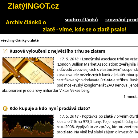
ZlatýINGOT.cz
souhrn článků
srovnání prod
Archiv článků o
zlatě - víme, kde se o zlatě psalo!
všechny články o zlatě
Rusové vyloučeni z největšího trhu se zlatem
17. 5. 2018
• Londýnská asociace trhů se vzá
(London Bullion Market Association) zveřejnila 
z důvodů „souvisejících s vlastnictvím“ suspen
zpracovatele neželezných kovů z Jekatěrinbur
certifikovaných dodavatelů
zlata
a stříbra. Rusk
pod moskevský konglomerát ZAO Renova, jehož
akcionářem je dolarový miliardář Viktor Vekselberg.
1 minuta
Kdo kupuje a kdo nyní prodává zlato?
17. 5. 2018
• Poptávka po
zlatě
v prvním čtvrtl
klesla o 7 % na 973,5 tuny. To je nejnižší údaj za 
roku 2008. Vyplývá to ze zprávy, kterou zveřejn
pro
zlato
. Na vině byl slabý zájem o investiční k