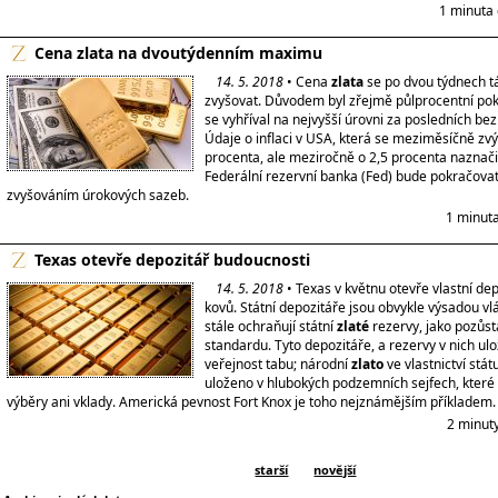
1 minuta 
Cena zlata na dvoutýdenním maximu
14. 5. 2018
• Cena
zlata
se po dvou týdnech t
zvyšovat. Důvodem byl zřejmě půlprocentní pokl
se vyhříval na nejvyšší úrovni za posledních be
Údaje o inflaci v USA, která se meziměsíčně zvýš
procenta, ale meziročně o 2,5 procenta naznači
Federální rezervní banka (Fed) bude pokračova
zvyšováním úrokových sazeb.
1 minuta
Texas otevře depozitář budoucnosti
14. 5. 2018
• Texas v květnu otevře vlastní de
kovů. Státní depozitáře jsou obvykle výsadou vl
stále ochraňují státní
zlaté
rezervy, jako pozůs
standardu. Tyto depozitáře, a rezervy v nich ulo
veřejnost tabu; národní
zlato
ve vlastnictví stát
uloženo v hlubokých podzemních sejfech, kter
výběry ani vklady. Americká pevnost Fort Knox je toho nejznámějším příkladem.
2 minut
starší
novější