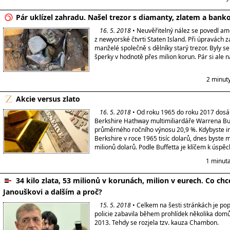
Pár uklízel zahradu. Našel trezor s diamanty, zlatem a ban
16. 5. 2018
• Neuvěřitelný nález se povedl a
z newyorské čtvrti Staten Island. Při úpravách z
manželé společně s dělníky starý trezor. Byly s
šperky v hodnotě přes milion korun. Pár si ale 
2 minut
Akcie versus zlato
16. 5. 2018
• Od roku 1965 do roku 2017 dosá
Berkshire Hathway multimiliardáře Warrena Bu
průměrného ročního výnosu 20,9 %. Kdybyste in
Berkshire v roce 1965 tisíc dolarů, dnes byste m
milionů dolarů. Podle Buffetta je klíčem k úspěch
1 minuta
34 kilo zlata, 53 milionů v korunách, milion v eurech. Co chc
Janouškovi a dalším a proč?
15. 5. 2018
• Celkem na šesti stránkách je po
policie zabavila během prohlídek několika domů
2013. Tehdy se rozjela tzv. kauza Chambon.