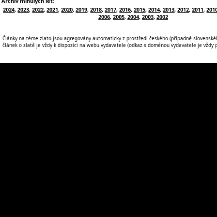
Archiv minulých let:
2024
,
2023
,
2022
,
2021
,
2020
,
2019
,
2018
,
2017
,
2016
,
2015
,
2014
,
2013
,
2012
,
2011
,
201
2006
,
2005
,
2004
,
2003
,
2002
Články na téme zlato jsou agregovány automaticky z prostředí českého (případně slovenskéh
článek o zlatě je vždy k dispozici na webu vydavatele (odkaz s doménou vydavatele je vždy po