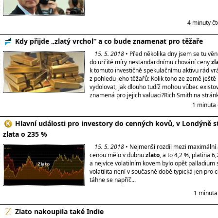
4 minuty č
Kdy přijde „zlatý vrchol“ a co bude znamenat pro těžaře
15. 5. 2018
• Před několika dny jsem se tu v
do určité míry nestandardnímu chování ceny
zl
k tomuto investičně spekulačnímu aktivu rád vrát
z pohledu jeho těžařů: Kolik toho ze země ješt
vydolovat, jak dlouho tudíž mohou vůbec existov
znamená pro jejich valuaci?Rich Smith na strán
1 minuta 
Hlavní události pro investory do cenných kovů, v Londýně s
zlata o 235 %
15. 5. 2018
• Nejmenší rozdíl mezi maximální 
cenou mělo v dubnu
zlato
, a to 4,2 %, platina 6
a nejvíce volatilním kovem bylo opět palladium 
volatilita není v současné době typická jen pro 
táhne se napříč...
1 minuta
Zlato nakoupila také Indie