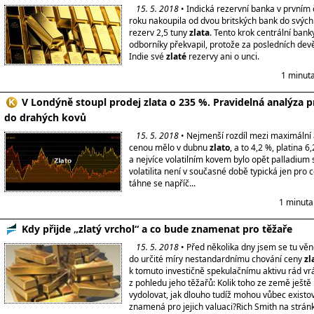
15. 5. 2018
• Indická rezervní banka v prvním č
roku nakoupila od dvou britských bank do svých
rezerv 2,5 tuny
zlata
. Tento krok centrální ban
odborníky překvapil, protože za posledních devě
Indie své
zlaté
rezervy ani o unci.
1 minuta
V Londýně stoupl prodej zlata o 235 %. Pravidelná analýza p
do drahých kovů
15. 5. 2018
• Nejmenší rozdíl mezi maximální 
cenou mělo v dubnu
zlato
, a to 4,2 %, platina 6
a nejvíce volatilním kovem bylo opět palladium 
volatilita není v současné době typická jen pro 
táhne se napříč...
1 minuta
Kdy přijde „zlatý vrchol“ a co bude znamenat pro těžaře
15. 5. 2018
• Před několika dny jsem se tu v
do určité míry nestandardnímu chování ceny
zl
k tomuto investičně spekulačnímu aktivu rád vrát
z pohledu jeho těžařů: Kolik toho ze země ješt
vydolovat, jak dlouho tudíž mohou vůbec existov
znamená pro jejich valuaci?Rich Smith na strán