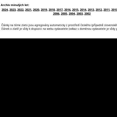
Archiv minulých let:
2024
,
2023
,
2022
,
2021
,
2020
,
2019
,
2018
,
2017
,
2016
,
2015
,
2014
,
2013
,
2012
,
2011
,
201
2006
,
2005
,
2004
,
2003
,
2002
Články na téme zlato jsou agregovány automaticky z prostředí českého (případně slovenskéh
článek o zlatě je vždy k dispozici na webu vydavatele (odkaz s doménou vydavatele je vždy po