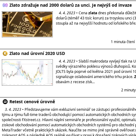
Zlato zdražuje nad 2000 dolarů za unci. Je nejvýš od invaze
4. 4. 2023
• Cena
zlata
dnes překonala důležit
dolarů (téměř 43 tisíc korun) za troyskou unci 
stoupla až na nejvyšší hodnotu od loňského bře
1 minuta čtení
Zlato nad úrovní 2020 USD
4. 4. 2023
• Slabší makrodata vyvíjejí tlak na
svědky výrazného poklesu výnosů dluhopisů. K
JOLTS byla poprvé od května 2021 pod úrovní 10
signalizuje oslabování amerického trhu práce.
Z
obavám z recese získ...
2 minuty
Retest cenové úrovně
3. 4. 2023
• Představujeme vám exkluzivní seminář se zástupci profesionálníh
týmu a týmu full-time traderů obchodující pomocí automatických obchodních s
společnosti FXstreet.cz. Hlavní náplní semináře je profesionální využití, optimal
ziskové obchodování pomocí automatických obchodních systémů pro obchodní 
MetaTrader včetně praktických ukázek. Naučíte se mimo jiné správně ověřovat 
ziskovost AOS a následně AOS reálně využívat v praxi k dosažení ziskových vý