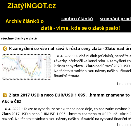
ZlatýINGOT.cz
souhrn článků
srovnání prod
Archiv článků o
zlatě - víme, kde se o zlatě psalo!
všechny články o zlatě
K zamyšlení co vše nahrává k růstu ceny zlata - Zlato nad ú
4. 4. 2023
• Globální dluh (oficiální), nepočítaj
závazky, překročil ke konci roku. K zamyšlení c
k růstu ceny
zlata
-
Zlato
nad úrovní 2020 USD. 
Na těchto stránkách jsou názory našich uživate
finanční témata.
1 minuta
Zlato 2017 USD a neco EUR/USD 1 095 ...hmmm znamena to 
Akcie ČEZ
4. 4. 2023
• Takze to vypada, ze se skutecne neco deje, co zde zatim nevime ?
Zlato
2017 USD a neco EUR/USD 1 095 ...hmmm znamena to US IR up? - Akcie ČE
názorů. Na těchto stránkách jsou názory našich uživatelů na vybraná finanční t
1 minuta