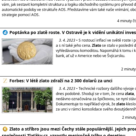
vám, jak sestavit kompletní strukturu a logiku obchodního systému pro převod d
automatické podoby ve struktuře AOS. Představíme vám také naše vnímání, obc
strategie pomocí AOS.
4 minuty č
Poptávka po zlatě roste. V Ostravě je k vidění unikátní inve
3. 4. 2023
• S rostoucí inflací ve světě roste i
a s ní také jeho cena.
Zlato
se stalo v poslední 
vyhledávanou komoditou. Napomáhá k tomu i k
bank, ať už v Americe nebo ve Švýcarsku.
2 minuty
Forbes: V létě zlato zdraží na 2 300 dolarů za unci
3. 4. 2023
• Technické rozbory dalšího vývoje
dnes podobné. Shodují se v tom, že cena
zlata
,
nedávno označována za špičkovou, se nyní stává
Dokumentuje to například výrok, že
zlato
kleslo
za unci v rámci konsolidace svého dvoutýdenníh
2 minut
Zlato a stříbro jsou mezi Čechy stále populárnější. Jejich prod
společnosti Zlaťáky.cz, vzrostly meziročně tržby o desetinu