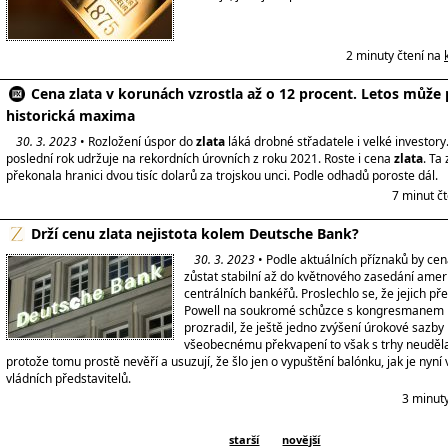
2 minuty čtení na
Cena zlata v korunách vzrostla až o 12 procent. Letos může 
historická maxima
30. 3. 2023
• Rozložení úspor do
zlata
láká drobné střadatele i velké investory
poslední rok udržuje na rekordních úrovních z roku 2021. Roste i cena
zlata
. Ta
překonala hranici dvou tisíc dolarů za trojskou unci. Podle odhadů poroste dál.
7 minut č
Drží cenu zlata nejistota kolem Deutsche Bank?
30. 3. 2023
• Podle aktuálních příznaků by ce
zůstat stabilní až do květnového zasedání amer
centrálních bankéřů. Proslechlo se, že jejich p
Powell na soukromé schůzce s kongresmanem
prozradil, že ještě jedno zvýšení úrokové sazby 
všeobecnému překvapení to však s trhy neuděla
protože tomu prostě nevěří a usuzují, že šlo jen o vypuštění balónku, jak je nyní
vládních představitelů.
3 minut
starší
novější