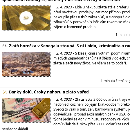
3. 4. 2023
• Lidé u nákupu
zlata
stále preferuj
před návštěvou prodejny. Zatímco přímo v prod
nakoupilo přes 8 tisíc zákazníků, u e-shopu šlo o
zákazníků V porovnání s loňským rokem se však
zájem o kamenné prodejn
1 minuta
Zlatá horečka v Senegalu stoupá. S ní i bída, kriminalita a ra
2. 4. 2023
• S klesajícími životními podmínka
mladých Západoafričanů najít štěstí v dolech, ch
zlata
a začít nový život. Ne všem se to podaří.
1 minuta čtení na
Banky dolů, úroky nahoru a zlato vpřed
2. 4. 2023
•
Zlatá
laťka 2 000 dolarů za troysko
nadohled, což není po jejím krátkodobém překo
Svědčí to však o tom, že v bankovním systému je
dosvědčuje i propad akcií malých bank v USA, co
týdne jediný sektor v mínusu. Prognózy velkých
domů však další skok přes 2 000 dolarů za unci 
nepředpokládají.