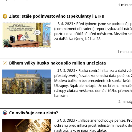
1 minuta
Zlato: stále podinvestováno (spekulanty i ETF)!
1. 4. 2023
• Před týdnem jsme se podrobněji p
(commitment of traders) report, vykazující nárů
pozic z dna přibližně před měsícem. Mezitím se 
za další dva týdny, k 21. a 28.
1 minuta
Během války Rusko nakoupilo milion uncí zlata
31. 3. 2023
• Ruská centrální banka a další vlá
přestaly zveřejňovat ekonomická data poté, co
Moskvu balíkem bezprecedentních sankcí kvůli
Ukrajiny. Nijak ale netajila, že od března minul
nákupy
zlata
a veškerou domácí těžbu přenec
bankám.
2 minut
Co ovlivňuje cenu zlata?
31. 3. 2023
• Inflace znehodnocuje peníze. Prot
ochranu před inflací prostřednictvím investic do
nástrojů, jako je například
zlato
.