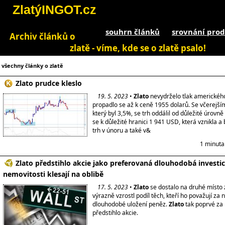
ZlatýINGOT.cz
souhrn článků
srovnání prod
Archiv článků o
zlatě - víme, kde se o zlatě psalo!
všechny články o zlatě
Zlato prudce kleslo
19. 5. 2023
•
Zlato
nevydrželo tlak americkéh
propadlo se až k ceně 1955 dolarů. Se včerejš
který byl 3,5%, se trh oddálil od důležité úrovně
se k důležité hranici 1 941 USD, která vznikla a 
trh v únoru a také v&
1 minuta
Zlato předstihlo akcie jako preferovaná dlouhodobá investi
nemovitosti klesají na oblibě
17. 5. 2023
•
Zlato
se dostalo na druhé místo 
výrazně vzrostl podíl těch, kteří ho považují za n
dlouhodobé uložení peněz.
Zlato
tak poprvé za 
předstihlo akcie.