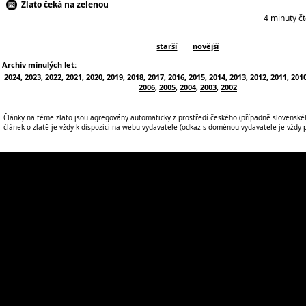
Zlato čeká na zelenou
4 minuty č
starší
novější
Archiv minulých let:
2024
,
2023
,
2022
,
2021
,
2020
,
2019
,
2018
,
2017
,
2016
,
2015
,
2014
,
2013
,
2012
,
2011
,
201
2006
,
2005
,
2004
,
2003
,
2002
Články na téme zlato jsou agregovány automaticky z prostředí českého (případně slovenskéh
článek o zlatě je vždy k dispozici na webu vydavatele (odkaz s doménou vydavatele je vždy po