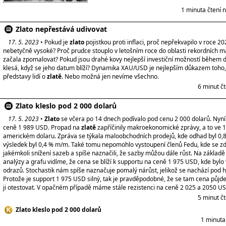
1 minuta čtení 
Zlato nepřestává udivovat
17. 5. 2023
• Pokud je
zlato
pojistkou proti inflaci, proč nepřekvapilo v roce 20
nebetyčně vysoké? Proč prudce stouplo v letošním roce do oblasti rekordních ma
začala zpomalovat? Pokud jsou drahé kovy nejlepší investiční možností během d
klesá, když se jeho datum blíží? Dynamika XAU/USD je nejlepším důkazem toho,
představy lidí o
zlatě
. Nebo možná jen nevíme všechno.
6 minut č
Zlato kleslo pod 2 000 dolarů
17. 5. 2023
•
Zlato
se včera po 14 dnech podívalo pod cenu 2 000 dolarů. Nyn
ceně 1 989 USD. Propad na
zlatě
zapříčinily makroekonomické zprávy, a to ve 
americkém dolaru. Zpráva se týkala maloobchodních prodejů, kde odhad byl 0,
výsledek byl 0,4 % m/m. Také tomu nepomohlo vystoupení členů Fedu, kde se zdr
jakémkoli snížení sazeb a spíše naznačili, že sazby můžou dále růst. Na základě
analýzy a grafu vidíme, že cena se blíží k supportu na ceně 1 975 USD, kde bylo
odrazů. Stochastik nám spíše naznačuje pomalý nárůst, jelikož se nachází pod h
Protože je support 1 975 USD silný, tak je pravděpodobné, že se tam cena půjd
ji otestovat. V opačném případě máme stále rezistenci na ceně 2 025 a 2050 U
5 minut č
Zlato kleslo pod 2 000 dolarů
1 minuta