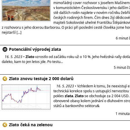
mimořádný cover rozhovor s Josefem Mašínem 
v komunistickém Československu i jeho dalším 
stě dalších rodin najdete v novém ročníku žebří
českých rodinných firem. Čím dnes žijí dědicov
majiteli Sokolovské uhelné Františku Štěpánkovi
z rozhovoru s jeho dcerou Barborou. O práci při poslední cestě člověka jsme hovo
nejstarší […]
6 minut 
Potenciální výprodej zlata
16. 5. 2023
•
Zlato
vzrostlo od začátku roku už o 10 %. Jeho hvězdná rally dotla
daleko, kam to jen letos jde. Po testu...
5 minut č
Zlato znovu testuje 2 000 dolarů
16. 5. 2023
• Vzhledem k tomu, že neexistují 
technická korekce spolu s ustupující nervozitou 
pokles
zlata
.
Zlato
se obchoduje za 2 004 USD.
obnovené obavy kolem jednání o dluhovém str
států a bankovního sektoru&
1 minuta
Zlato čeká na zelenou