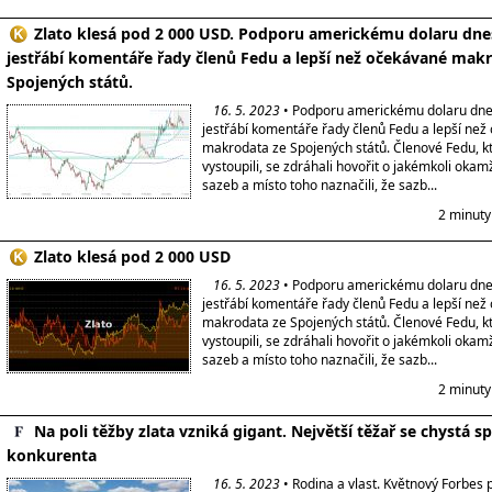
Zlato klesá pod 2 000 USD. Podporu americkému dolaru dne
jestřábí komentáře řady členů Fedu a lepší než očekávané mak
Spojených států.
16. 5. 2023
• Podporu americkému dolaru dnes
jestřábí komentáře řady členů Fedu a lepší ne
makrodata ze Spojených států. Členové Fedu, k
vystoupili, se zdráhali hovořit o jakémkoli okam
sazeb a místo toho naznačili, že sazb...
2 minuty
Zlato klesá pod 2 000 USD
16. 5. 2023
• Podporu americkému dolaru dnes
jestřábí komentáře řady členů Fedu a lepší ne
makrodata ze Spojených států. Členové Fedu, k
vystoupili, se zdráhali hovořit o jakémkoli okam
sazeb a místo toho naznačili, že sazb...
2 minuty
Na poli těžby zlata vzniká gigant. Největší těžař se chystá 
konkurenta
16. 5. 2023
• Rodina a vlast. Květnový Forbes p