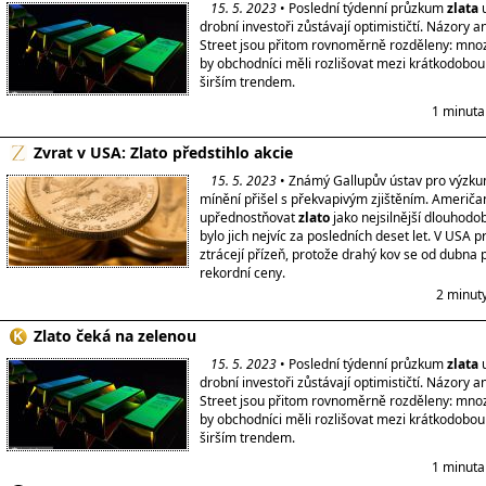
15. 5. 2023
• Poslední týdenní průzkum
zlata
u
drobní investoři zůstávají optimističtí. Názory a
Street jsou přitom rovnoměrně rozděleny: mnoz
by obchodníci měli rozlišovat mezi krátkodobou v
širším trendem.
1 minuta
Zvrat v USA: Zlato předstihlo akcie
15. 5. 2023
• Známý Gallupův ústav pro výzk
mínění přišel s překvapivým zjištěním. Američa
upřednostňovat
zlato
jako nejsilnější dlouhodob
bylo jich nejvíc za posledních deset let. V USA 
ztrácejí přízeň, protože drahý kov se od dubna 
rekordní ceny.
2 minut
Zlato čeká na zelenou
15. 5. 2023
• Poslední týdenní průzkum
zlata
u
drobní investoři zůstávají optimističtí. Názory a
Street jsou přitom rovnoměrně rozděleny: mnoz
by obchodníci měli rozlišovat mezi krátkodobou v
širším trendem.
1 minuta