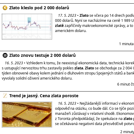
Zlato kleslo pod 2 000 dolarů
17. 5. 2023
•
Zlato
se včera po 14 dnech podí
000 dolarů. Nyní se nacházíme na ceně 1 989 
zlatě
zapříčinily makroekonomické zprávy, a to
americkém dolaru.
1 minuta
Zlato znovu testuje 2 000 dolarů
16. 5. 2023
• Vzhledem k tomu, že neexistují ekonomická data, technická kore
s ustupující nervozitou trhu zastavily pokles
zlata
.
Zlato
se obchoduje za 2 004 
týden obnovené obavy kolem jednání o dluhovém stropu Spojených států a ban
vyvolaly solidní oživení amerického dolaru.
6 minut č
Trend je jasný. Cena zlata poroste
16. 5. 2023
• Nejžádanější informací v ekonom
odpověď na otázku, co bude dál. Co se týče poz
manažeři zůstávají v relativní shodě. Ekonomov
z Toronta předpokládají, že spekulace na
zlato
p
se očekávaná negativní data přesvědčivě potvrd
2 minut